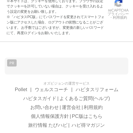
※本サイトは、クッキーを使用しております。ブラウザの設定
でクッキーを許可していない場合は、クッキーを受け入れるよ
reCAPTCHA
う設定の変更をお願い致します。
プライバシー
※「ハピタスPC版」にてパスワードを変更されてスマートフォ
・利用規約
ン版にアクセスした場合、ログアウトの状態になることがござ
います。 お手数ではございますが、変更後の新しいパスワード
にて、再度ログインをお願いいたします。
PR
オズビジョンの運営サービス
Pollet
|
ウェルスコーチ
|
ハピタスリフォーム
ハピタスガイド
|
よくあるご質問(ヘルプ)
お問い合わせ
|
運営会社
|
利用規約
個人情報保護方針
|
PC版はこちら
旅行情報 たびハピ
|
ハピ得マガジン