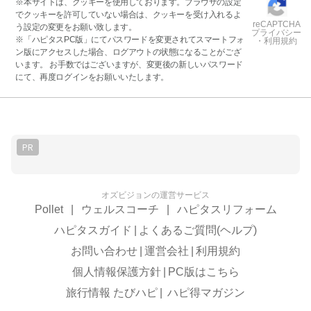
※本サイトは、クッキーを使用しております。ブラウザの設定
でクッキーを許可していない場合は、クッキーを受け入れるよ
reCAPTCHA
う設定の変更をお願い致します。
プライバシー
※「ハピタスPC版」にてパスワードを変更されてスマートフォ
・利用規約
ン版にアクセスした場合、ログアウトの状態になることがござ
います。 お手数ではございますが、変更後の新しいパスワード
にて、再度ログインをお願いいたします。
PR
オズビジョンの運営サービス
Pollet
|
ウェルスコーチ
|
ハピタスリフォーム
ハピタスガイド
|
よくあるご質問(ヘルプ)
お問い合わせ
|
運営会社
|
利用規約
個人情報保護方針
|
PC版はこちら
旅行情報 たびハピ
|
ハピ得マガジン