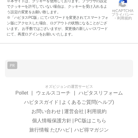
※本サイトは、クッキーを使用しております。ブラウザの設定
でクッキーを許可していない場合は、クッキーを受け入れるよ
reCAPTCHA
う設定の変更をお願い致します。
プライバシー
※「ハピタスPC版」にてパスワードを変更されてスマートフォ
・利用規約
ン版にアクセスした場合、ログアウトの状態になることがござ
います。 お手数ではございますが、変更後の新しいパスワード
にて、再度ログインをお願いいたします。
PR
オズビジョンの運営サービス
Pollet
|
ウェルスコーチ
|
ハピタスリフォーム
ハピタスガイド
|
よくあるご質問(ヘルプ)
お問い合わせ
|
運営会社
|
利用規約
個人情報保護方針
|
PC版はこちら
旅行情報 たびハピ
|
ハピ得マガジン