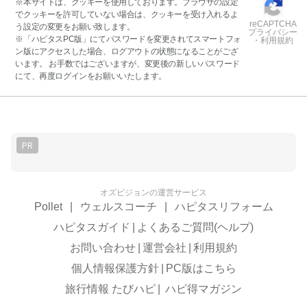
※本サイトは、クッキーを使用しております。ブラウザの設定
でクッキーを許可していない場合は、クッキーを受け入れるよ
reCAPTCHA
う設定の変更をお願い致します。
プライバシー
※「ハピタスPC版」にてパスワードを変更されてスマートフォ
・利用規約
ン版にアクセスした場合、ログアウトの状態になることがござ
います。 お手数ではございますが、変更後の新しいパスワード
にて、再度ログインをお願いいたします。
PR
オズビジョンの運営サービス
Pollet
|
ウェルスコーチ
|
ハピタスリフォーム
ハピタスガイド
|
よくあるご質問(ヘルプ)
お問い合わせ
|
運営会社
|
利用規約
個人情報保護方針
|
PC版はこちら
旅行情報 たびハピ
|
ハピ得マガジン