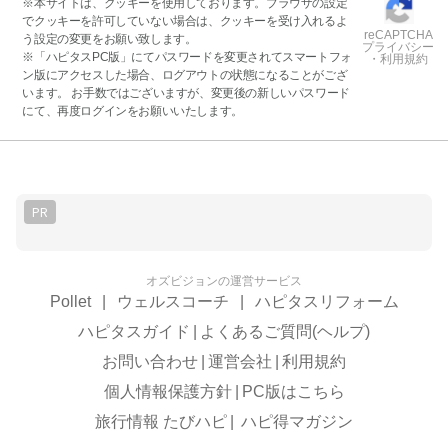
※本サイトは、クッキーを使用しております。ブラウザの設定
でクッキーを許可していない場合は、クッキーを受け入れるよ
reCAPTCHA
う設定の変更をお願い致します。
プライバシー
※「ハピタスPC版」にてパスワードを変更されてスマートフォ
・利用規約
ン版にアクセスした場合、ログアウトの状態になることがござ
います。 お手数ではございますが、変更後の新しいパスワード
にて、再度ログインをお願いいたします。
PR
オズビジョンの運営サービス
Pollet
|
ウェルスコーチ
|
ハピタスリフォーム
ハピタスガイド
|
よくあるご質問(ヘルプ)
お問い合わせ
|
運営会社
|
利用規約
個人情報保護方針
|
PC版はこちら
旅行情報 たびハピ
|
ハピ得マガジン