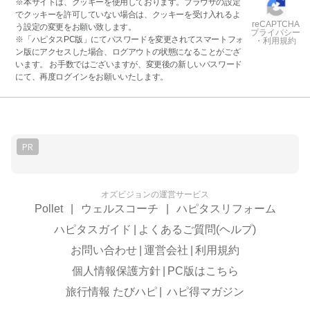
※本サイトは、クッキーを使用しております。ブラウザの設定
でクッキーを許可していない場合は、クッキーを受け入れるよ
reCAPTCHA
う設定の変更をお願い致します。
プライバシー
※「ハピタスPC版」にてパスワードを変更されてスマートフォ
・利用規約
ン版にアクセスした場合、ログアウトの状態になることがござ
います。 お手数ではございますが、変更後の新しいパスワード
にて、再度ログインをお願いいたします。
PR
オズビジョンの運営サービス
Pollet
|
ウェルスコーチ
|
ハピタスリフォーム
ハピタスガイド
|
よくあるご質問(ヘルプ)
お問い合わせ
|
運営会社
|
利用規約
個人情報保護方針
|
PC版はこちら
旅行情報 たびハピ
|
ハピ得マガジン