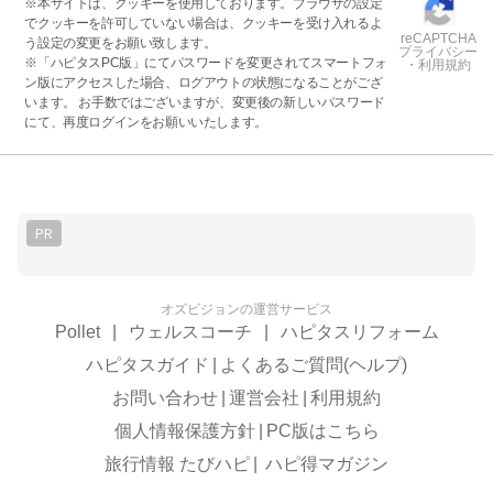
※本サイトは、クッキーを使用しております。ブラウザの設定
でクッキーを許可していない場合は、クッキーを受け入れるよ
reCAPTCHA
う設定の変更をお願い致します。
プライバシー
※「ハピタスPC版」にてパスワードを変更されてスマートフォ
・利用規約
ン版にアクセスした場合、ログアウトの状態になることがござ
います。 お手数ではございますが、変更後の新しいパスワード
にて、再度ログインをお願いいたします。
PR
オズビジョンの運営サービス
Pollet
|
ウェルスコーチ
|
ハピタスリフォーム
ハピタスガイド
|
よくあるご質問(ヘルプ)
お問い合わせ
|
運営会社
|
利用規約
個人情報保護方針
|
PC版はこちら
旅行情報 たびハピ
|
ハピ得マガジン