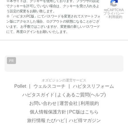
※本サイトは、クッキーを使用しております。ブラウザの設定
でクッキーを許可していない場合は、クッキーを受け入れるよ
reCAPTCHA
う設定の変更をお願い致します。
プライバシー
※「ハピタスPC版」にてパスワードを変更されてスマートフォ
・利用規約
ン版にアクセスした場合、ログアウトの状態になることがござ
います。 お手数ではございますが、変更後の新しいパスワード
にて、再度ログインをお願いいたします。
PR
オズビジョンの運営サービス
Pollet
|
ウェルスコーチ
|
ハピタスリフォーム
ハピタスガイド
|
よくあるご質問(ヘルプ)
お問い合わせ
|
運営会社
|
利用規約
個人情報保護方針
|
PC版はこちら
旅行情報 たびハピ
|
ハピ得マガジン