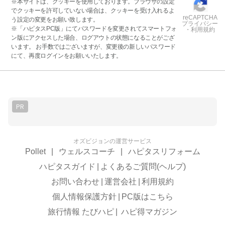
※本サイトは、クッキーを使用しております。ブラウザの設定
でクッキーを許可していない場合は、クッキーを受け入れるよ
reCAPTCHA
う設定の変更をお願い致します。
プライバシー
※「ハピタスPC版」にてパスワードを変更されてスマートフォ
・利用規約
ン版にアクセスした場合、ログアウトの状態になることがござ
います。 お手数ではございますが、変更後の新しいパスワード
にて、再度ログインをお願いいたします。
PR
オズビジョンの運営サービス
Pollet
|
ウェルスコーチ
|
ハピタスリフォーム
ハピタスガイド
|
よくあるご質問(ヘルプ)
お問い合わせ
|
運営会社
|
利用規約
個人情報保護方針
|
PC版はこちら
旅行情報 たびハピ
|
ハピ得マガジン