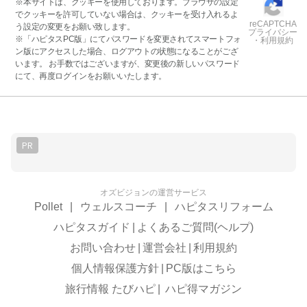
※本サイトは、クッキーを使用しております。ブラウザの設定
でクッキーを許可していない場合は、クッキーを受け入れるよ
reCAPTCHA
う設定の変更をお願い致します。
プライバシー
※「ハピタスPC版」にてパスワードを変更されてスマートフォ
・利用規約
ン版にアクセスした場合、ログアウトの状態になることがござ
います。 お手数ではございますが、変更後の新しいパスワード
にて、再度ログインをお願いいたします。
PR
オズビジョンの運営サービス
Pollet
|
ウェルスコーチ
|
ハピタスリフォーム
ハピタスガイド
|
よくあるご質問(ヘルプ)
お問い合わせ
|
運営会社
|
利用規約
個人情報保護方針
|
PC版はこちら
旅行情報 たびハピ
|
ハピ得マガジン