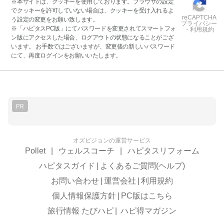
※本サイトは、クッキーを使用しております。ブラウザの設定
でクッキーを許可していない場合は、クッキーを受け入れるよ
reCAPTCHA
う設定の変更をお願い致します。
プライバシー
※「ハピタスPC版」にてパスワードを変更されてスマートフォ
・利用規約
ン版にアクセスした場合、ログアウトの状態になることがござ
います。 お手数ではございますが、変更後の新しいパスワード
にて、再度ログインをお願いいたします。
PR
オズビジョンの運営サービス
Pollet
|
ウェルスコーチ
|
ハピタスリフォーム
ハピタスガイド
|
よくあるご質問(ヘルプ)
お問い合わせ
|
運営会社
|
利用規約
個人情報保護方針
|
PC版はこちら
旅行情報 たびハピ
|
ハピ得マガジン