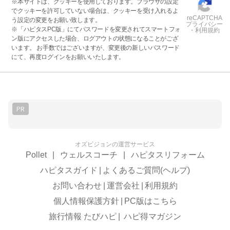
※本サイトは、クッキーを使用しております。ブラウザの設定
でクッキーを許可していない場合は、クッキーを受け入れるよ
reCAPTCHA
う設定の変更をお願い致します。
プライバシー
※「ハピタスPC版」にてパスワードを変更されてスマートフォ
・利用規約
ン版にアクセスした場合、ログアウトの状態になることがござ
います。 お手数ではございますが、変更後の新しいパスワード
にて、再度ログインをお願いいたします。
PR
オズビジョンの運営サービス
Pollet
|
ウェルスコーチ
|
ハピタスリフォーム
ハピタスガイド
|
よくあるご質問(ヘルプ)
お問い合わせ
|
運営会社
|
利用規約
個人情報保護方針
|
PC版はこちら
旅行情報 たびハピ
|
ハピ得マガジン