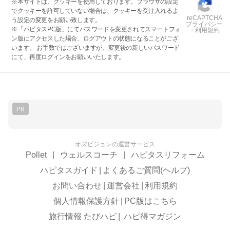
※本サイトは、クッキーを使用しております。ブラウザの設定
でクッキーを許可していない場合は、クッキーを受け入れるよ
reCAPTCHA
う設定の変更をお願い致します。
プライバシー
※「ハピタスPC版」にてパスワードを変更されてスマートフォ
・利用規約
ン版にアクセスした場合、ログアウトの状態になることがござ
います。 お手数ではございますが、変更後の新しいパスワード
にて、再度ログインをお願いいたします。
PR
オズビジョンの運営サービス
Pollet
|
ウェルスコーチ
|
ハピタスリフォーム
ハピタスガイド
|
よくあるご質問(ヘルプ)
お問い合わせ
|
運営会社
|
利用規約
個人情報保護方針
|
PC版はこちら
旅行情報 たびハピ
|
ハピ得マガジン