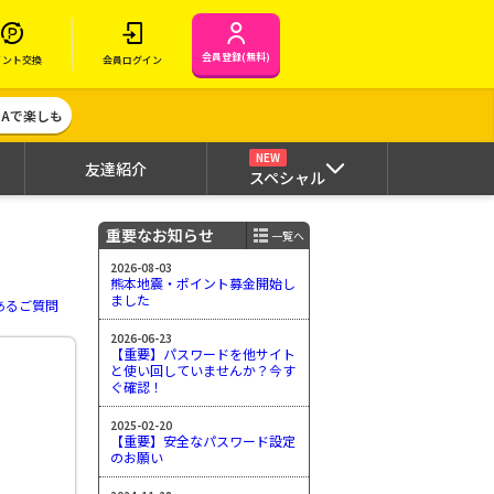
会員登録(無料)
イント交換
会員ログイン
MAで楽しも
NEW
友達紹介
スペシャル
重要なお知らせ
一覧へ
2026-08-03
熊本地震・ポイント募金開始し
ました
あるご質問
2026-06-23
【重要】パスワードを他サイト
と使い回していませんか？今す
ぐ確認！
2025-02-20
【重要】安全なパスワード設定
のお願い