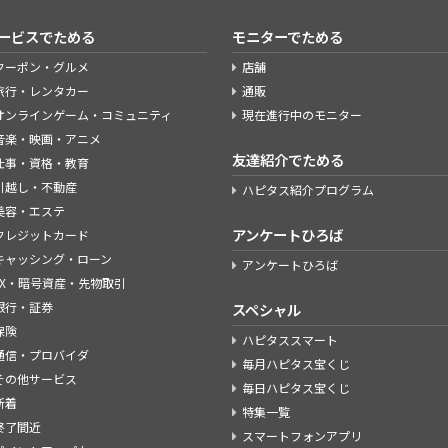
ービスでためる
モニターでためる
クーポン・グルメ
店舗
旅行・レンタカー
通販
オンラインゲーム・コミュニティ
現在進行中のモニター
音楽・映画・アニメ
友達紹介でためる
仕事・資格・教育
引越し・不動産
ハピタス紹介プログラム
美容・エステ
アンケートひろば
クレジットカード
キャッシング・ローン
アンケートひろば
FX・暗号資産・先物取引
銀行・証券
スペシャル
保険
ハピタススマート
通信・プロバイダ
毎月ハピタス宝くじ
その他サービス
毎日ハピタス宝くじ
新着
特集一覧
終了間近
スマートフォンアプリ