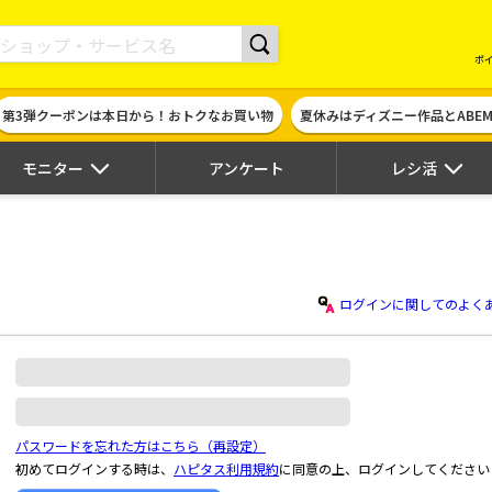
現金やギフト券に交換できるポイントサイト | ハピタス
ポ
第3弾クーポンは本日から！おトクなお買い物
夏休みはディズニー作品とABE
モニター
アンケート
レシ活
ログインに関してのよく
パスワードを忘れた方はこちら（再設定）
初めてログインする時は、
ハピタス利用規約
に同意の上、ログインしてください