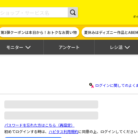
現金やギフト券に交換できるポイントサイト | ハピタス
ポ
第3弾クーポンは本日から！おトクなお買い物
夏休みはディズニー作品とABE
モニター
アンケート
レシ活
ログインに関してのよく
パスワードを忘れた方はこちら（再設定）
初めてログインする時は、
ハピタス利用規約
に同意の上、ログインしてください