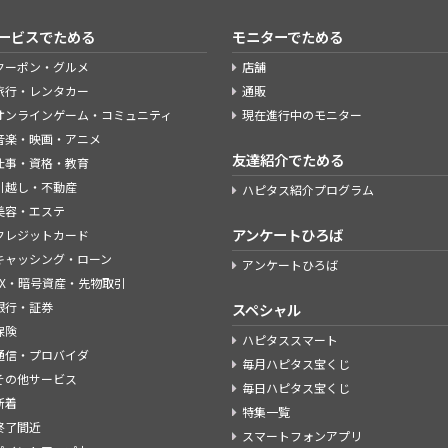
ービスでためる
モニターでためる
クーポン・グルメ
店舗
旅行・レンタカー
通販
オンラインゲーム・コミュニティ
現在進行中のモニター
音楽・映画・アニメ
友達紹介でためる
仕事・資格・教育
引越し・不動産
ハピタス紹介プログラム
美容・エステ
アンケートひろば
クレジットカード
キャッシング・ローン
アンケートひろば
FX・暗号資産・先物取引
銀行・証券
スペシャル
保険
ハピタススマート
通信・プロバイダ
毎月ハピタス宝くじ
その他サービス
毎日ハピタス宝くじ
新着
特集一覧
終了間近
スマートフォンアプリ