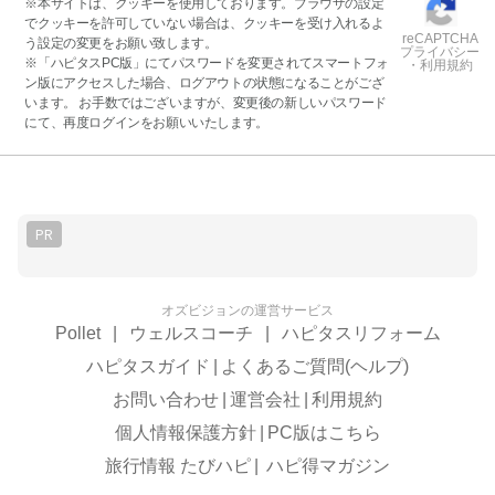
※本サイトは、クッキーを使用しております。ブラウザの設定
でクッキーを許可していない場合は、クッキーを受け入れるよ
reCAPTCHA
う設定の変更をお願い致します。
プライバシー
※「ハピタスPC版」にてパスワードを変更されてスマートフォ
・利用規約
ン版にアクセスした場合、ログアウトの状態になることがござ
います。 お手数ではございますが、変更後の新しいパスワード
にて、再度ログインをお願いいたします。
PR
オズビジョンの運営サービス
Pollet
|
ウェルスコーチ
|
ハピタスリフォーム
ハピタスガイド
|
よくあるご質問(ヘルプ)
お問い合わせ
|
運営会社
|
利用規約
個人情報保護方針
|
PC版はこちら
旅行情報 たびハピ
|
ハピ得マガジン