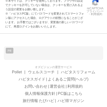
※本サイトは、クッキーを使用しております。ブラウザの設定
でクッキーを許可していない場合は、クッキーを受け入れるよ
reCAPTCHA
う設定の変更をお願い致します。
プライバシー
※「ハピタスPC版」にてパスワードを変更されてスマートフォ
・利用規約
ン版にアクセスした場合、ログアウトの状態になることがござ
います。 お手数ではございますが、変更後の新しいパスワード
にて、再度ログインをお願いいたします。
PR
オズビジョンの運営サービス
Pollet
|
ウェルスコーチ
|
ハピタスリフォーム
ハピタスガイド
|
よくあるご質問(ヘルプ)
お問い合わせ
|
運営会社
|
利用規約
個人情報保護方針
|
PC版はこちら
旅行情報 たびハピ
|
ハピ得マガジン