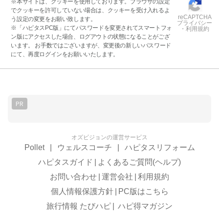
※本サイトは、クッキーを使用しております。ブラウザの設定
でクッキーを許可していない場合は、クッキーを受け入れるよ
reCAPTCHA
う設定の変更をお願い致します。
プライバシー
※「ハピタスPC版」にてパスワードを変更されてスマートフォ
・利用規約
ン版にアクセスした場合、ログアウトの状態になることがござ
います。 お手数ではございますが、変更後の新しいパスワード
にて、再度ログインをお願いいたします。
PR
オズビジョンの運営サービス
Pollet
|
ウェルスコーチ
|
ハピタスリフォーム
ハピタスガイド
|
よくあるご質問(ヘルプ)
お問い合わせ
|
運営会社
|
利用規約
個人情報保護方針
|
PC版はこちら
旅行情報 たびハピ
|
ハピ得マガジン