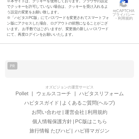
※本サイトは、クッキーを使用しております。ブラウザの設定
でクッキーを許可していない場合は、クッキーを受け入れるよ
reCAPTCHA
う設定の変更をお願い致します。
プライバシー
※「ハピタスPC版」にてパスワードを変更されてスマートフォ
・利用規約
ン版にアクセスした場合、ログアウトの状態になることがござ
います。 お手数ではございますが、変更後の新しいパスワード
にて、再度ログインをお願いいたします。
PR
オズビジョンの運営サービス
Pollet
|
ウェルスコーチ
|
ハピタスリフォーム
ハピタスガイド
|
よくあるご質問(ヘルプ)
お問い合わせ
|
運営会社
|
利用規約
個人情報保護方針
|
PC版はこちら
旅行情報 たびハピ
|
ハピ得マガジン