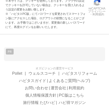
※本サイトは、クッキーを使用しております。ブラウザの設定
でクッキーを許可していない場合は、クッキーを受け入れるよ
reCAPTCHA
う設定の変更をお願い致します。
プライバシー
※「ハピタスPC版」にてパスワードを変更されてスマートフォ
・利用規約
ン版にアクセスした場合、ログアウトの状態になることがござ
います。 お手数ではございますが、変更後の新しいパスワード
にて、再度ログインをお願いいたします。
PR
オズビジョンの運営サービス
Pollet
|
ウェルスコーチ
|
ハピタスリフォーム
ハピタスガイド
|
よくあるご質問(ヘルプ)
お問い合わせ
|
運営会社
|
利用規約
個人情報保護方針
|
PC版はこちら
旅行情報 たびハピ
|
ハピ得マガジン