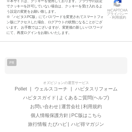
※本サイトは、クッキーを使用しております。ブラウザの設定
でクッキーを許可していない場合は、クッキーを受け入れるよ
reCAPTCHA
う設定の変更をお願い致します。
プライバシー
※「ハピタスPC版」にてパスワードを変更されてスマートフォ
・利用規約
ン版にアクセスした場合、ログアウトの状態になることがござ
います。 お手数ではございますが、変更後の新しいパスワード
にて、再度ログインをお願いいたします。
PR
オズビジョンの運営サービス
Pollet
|
ウェルスコーチ
|
ハピタスリフォーム
ハピタスガイド
|
よくあるご質問(ヘルプ)
お問い合わせ
|
運営会社
|
利用規約
個人情報保護方針
|
PC版はこちら
旅行情報 たびハピ
|
ハピ得マガジン