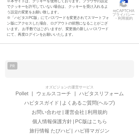
※本サイトは、クッキーを使用しております。ブラウザの設定
でクッキーを許可していない場合は、クッキーを受け入れるよ
reCAPTCHA
う設定の変更をお願い致します。
プライバシー
※「ハピタスPC版」にてパスワードを変更されてスマートフォ
・利用規約
ン版にアクセスした場合、ログアウトの状態になることがござ
います。 お手数ではございますが、変更後の新しいパスワード
にて、再度ログインをお願いいたします。
PR
オズビジョンの運営サービス
Pollet
|
ウェルスコーチ
|
ハピタスリフォーム
ハピタスガイド
|
よくあるご質問(ヘルプ)
お問い合わせ
|
運営会社
|
利用規約
個人情報保護方針
|
PC版はこちら
旅行情報 たびハピ
|
ハピ得マガジン