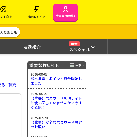
会員登録(無料)
イント交換
会員ログイン
MAで楽しも
NEW
友達紹介
スペシャル
重要なお知らせ
一覧へ
2026-08-03
熊本地震・ポイント募金開始し
ました
あるご質問
2026-06-23
【重要】パスワードを他サイト
と使い回していませんか？今す
ぐ確認！
2025-02-20
【重要】安全なパスワード設定
のお願い