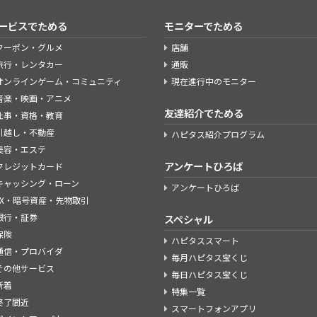
ービスでためる
モニターでためる
クーポン・グルメ
店舗
旅行・レンタカー
通販
オンラインゲーム・コミュニティ
現在進行中のモニター
音楽・映画・アニメ
友達紹介でためる
仕事・資格・教育
引越し・不動産
ハピタス紹介プログラム
美容・エステ
アンケートひろば
クレジットカード
キャッシング・ローン
アンケートひろば
FX・暗号資産・先物取引
銀行・証券
スペシャル
保険
ハピタススマート
通信・プロバイダ
毎月ハピタス宝くじ
その他サービス
毎日ハピタス宝くじ
新着
特集一覧
終了間近
スマートフォンアプリ