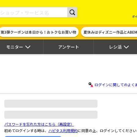
現金やギフト券に交換できるポイントサイト | ハピタス
ポ
第3弾クーポンは本日から！おトクなお買い物
夏休みはディズニー作品とABE
モニター
アンケート
レシ活
ログインに関してのよく
パスワードを忘れた方はこちら（再設定）
初めてログインする時は、
ハピタス利用規約
に同意の上、ログインしてください