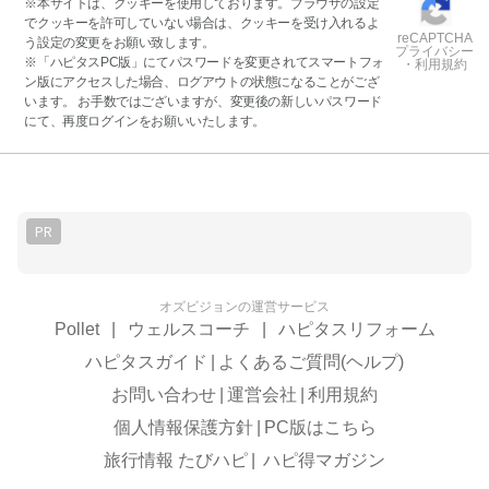
※本サイトは、クッキーを使用しております。ブラウザの設定
でクッキーを許可していない場合は、クッキーを受け入れるよ
reCAPTCHA
う設定の変更をお願い致します。
プライバシー
※「ハピタスPC版」にてパスワードを変更されてスマートフォ
・利用規約
ン版にアクセスした場合、ログアウトの状態になることがござ
います。 お手数ではございますが、変更後の新しいパスワード
にて、再度ログインをお願いいたします。
PR
オズビジョンの運営サービス
Pollet
|
ウェルスコーチ
|
ハピタスリフォーム
ハピタスガイド
|
よくあるご質問(ヘルプ)
お問い合わせ
|
運営会社
|
利用規約
個人情報保護方針
|
PC版はこちら
旅行情報 たびハピ
|
ハピ得マガジン