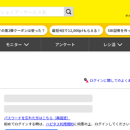
現金やギフト券に交換できるポイントサイト | ハピタス
ポ
での第2弾クーポンは使った？
最短4日で12,000ptもらえる！
SBI証券を
モニター
アンケート
レシ活
ログインに関してのよく
パスワードを忘れた方はこちら（再設定）
初めてログインする時は、
ハピタス利用規約
に同意の上、ログインしてください