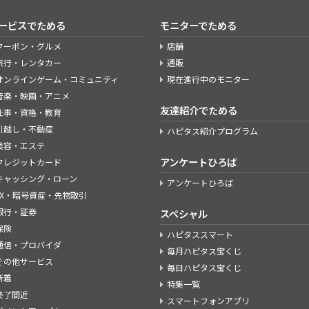
ービスでためる
モニターでためる
クーポン・グルメ
店舗
旅行・レンタカー
通販
オンラインゲーム・コミュニティ
現在進行中のモニター
音楽・映画・アニメ
友達紹介でためる
仕事・資格・教育
引越し・不動産
ハピタス紹介プログラム
美容・エステ
アンケートひろば
クレジットカード
キャッシング・ローン
アンケートひろば
FX・暗号資産・先物取引
銀行・証券
スペシャル
保険
ハピタススマート
通信・プロバイダ
毎月ハピタス宝くじ
その他サービス
毎日ハピタス宝くじ
新着
特集一覧
終了間近
スマートフォンアプリ