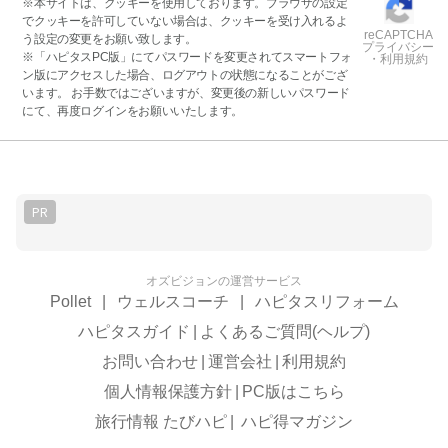
※本サイトは、クッキーを使用しております。ブラウザの設定
でクッキーを許可していない場合は、クッキーを受け入れるよ
reCAPTCHA
う設定の変更をお願い致します。
プライバシー
※「ハピタスPC版」にてパスワードを変更されてスマートフォ
・利用規約
ン版にアクセスした場合、ログアウトの状態になることがござ
います。 お手数ではございますが、変更後の新しいパスワード
にて、再度ログインをお願いいたします。
PR
オズビジョンの運営サービス
Pollet
|
ウェルスコーチ
|
ハピタスリフォーム
ハピタスガイド
|
よくあるご質問(ヘルプ)
お問い合わせ
|
運営会社
|
利用規約
個人情報保護方針
|
PC版はこちら
旅行情報 たびハピ
|
ハピ得マガジン