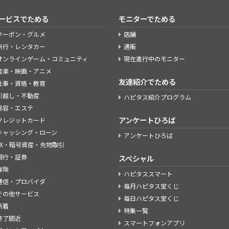
ービスでためる
モニターでためる
クーポン・グルメ
店舗
旅行・レンタカー
通販
オンラインゲーム・コミュニティ
現在進行中のモニター
音楽・映画・アニメ
友達紹介でためる
仕事・資格・教育
引越し・不動産
ハピタス紹介プログラム
美容・エステ
アンケートひろば
クレジットカード
キャッシング・ローン
アンケートひろば
FX・暗号資産・先物取引
銀行・証券
スペシャル
保険
ハピタススマート
通信・プロバイダ
毎月ハピタス宝くじ
その他サービス
毎日ハピタス宝くじ
新着
特集一覧
終了間近
スマートフォンアプリ