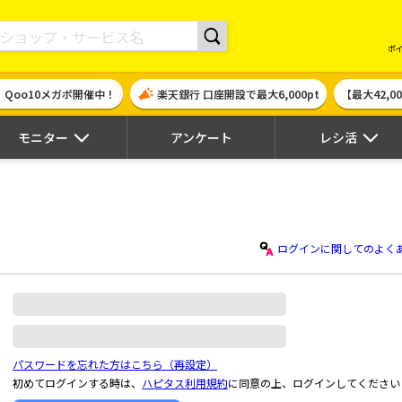
現金やギフト券に交換できるポイントサイト | ハピタス
ポ
！Qoo10メガポ開催中！
楽天銀行 口座開設で最大6,000pt
【最大42,
モニター
アンケート
レシ活
ログインに関してのよく
パスワードを忘れた方はこちら（再設定）
初めてログインする時は、
ハピタス利用規約
に同意の上、ログインしてください