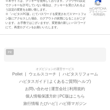
※本サイトは、クッキーを使用しております。ブラウザの設定
でクッキーを許可していない場合は、クッキーを受け入れるよ
reCAPTCHA
う設定の変更をお願い致します。
プライバシー
※「ハピタスPC版」にてパスワードを変更されてスマートフォ
・利用規約
ン版にアクセスした場合、ログアウトの状態になることがござ
います。 お手数ではございますが、変更後の新しいパスワード
にて、再度ログインをお願いいたします。
PR
オズビジョンの運営サービス
Pollet
|
ウェルスコーチ
|
ハピタスリフォーム
ハピタスガイド
|
よくあるご質問(ヘルプ)
お問い合わせ
|
運営会社
|
利用規約
個人情報保護方針
|
PC版はこちら
旅行情報 たびハピ
|
ハピ得マガジン