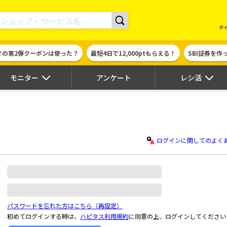
現金やギフト券に交換できるポイントサイト | ハピタス
ポ
での第2弾クーポンは使った？
最短4日で12,000ptもらえる！
SBI証券を
モニター
アンケート
レシ活
ログインに関してのよく
パスワードを忘れた方はこちら（再設定）
初めてログインする時は、
ハピタス利用規約
に同意の上、ログインしてください