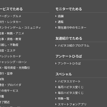
ービスでためる
モニターでためる
クーポン・グルメ
店舗
旅行・レンタカー
通販
オンラインゲーム・コミュニティ
現在進行中のモニター
音楽・映画・アニメ
友達紹介でためる
仕事・資格・教育
引越し・不動産
ハピタス紹介プログラム
美容・エステ
アンケートひろば
クレジットカード
キャッシング・ローン
アンケートひろば
FX・暗号資産・先物取引
銀行・証券
スペシャル
保険
ハピタススマート
通信・プロバイダ
毎月ハピタス宝くじ
その他サービス
毎日ハピタス宝くじ
新着
特集一覧
終了間近
スマートフォンアプリ