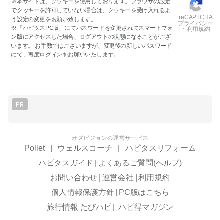
※本サイトは、クッキーを使用しております。ブラウザの設定
でクッキーを許可していない場合は、クッキーを受け入れるよ
reCAPTCHA
う設定の変更をお願い致します。
プライバシー
※「ハピタスPC版」にてパスワードを変更されてスマートフォ
・利用規約
ン版にアクセスした場合、ログアウトの状態になることがござ
います。 お手数ではございますが、変更後の新しいパスワード
にて、再度ログインをお願いいたします。
PR
オズビジョンの運営サービス
Pollet
|
ウェルスコーチ
|
ハピタスリフォーム
ハピタスガイド
|
よくあるご質問(ヘルプ)
お問い合わせ
|
運営会社
|
利用規約
個人情報保護方針
|
PC版はこちら
旅行情報 たびハピ
|
ハピ得マガジン