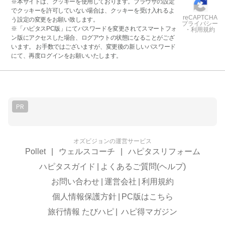
※本サイトは、クッキーを使用しております。ブラウザの設定
でクッキーを許可していない場合は、クッキーを受け入れるよ
reCAPTCHA
う設定の変更をお願い致します。
プライバシー
※「ハピタスPC版」にてパスワードを変更されてスマートフォ
・利用規約
ン版にアクセスした場合、ログアウトの状態になることがござ
います。 お手数ではございますが、変更後の新しいパスワード
にて、再度ログインをお願いいたします。
PR
オズビジョンの運営サービス
Pollet
|
ウェルスコーチ
|
ハピタスリフォーム
ハピタスガイド
|
よくあるご質問(ヘルプ)
お問い合わせ
|
運営会社
|
利用規約
個人情報保護方針
|
PC版はこちら
旅行情報 たびハピ
|
ハピ得マガジン