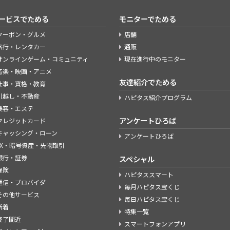
ービスでためる
モニターでためる
クーポン・グルメ
店舗
旅行・レンタカー
通販
オンラインゲーム・コミュニティ
現在進行中のモニター
音楽・映画・アニメ
友達紹介でためる
仕事・資格・教育
引越し・不動産
ハピタス紹介プログラム
美容・エステ
アンケートひろば
クレジットカード
キャッシング・ローン
アンケートひろば
FX・暗号資産・先物取引
銀行・証券
スペシャル
保険
ハピタススマート
通信・プロバイダ
毎月ハピタス宝くじ
その他サービス
毎日ハピタス宝くじ
新着
特集一覧
終了間近
スマートフォンアプリ