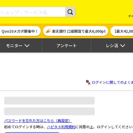
現金やギフト券に交換できるポイントサイト | ハピタス
ポ
！Qoo10メガポ開催中！
楽天銀行 口座開設で最大6,000pt
【最大42,
モニター
アンケート
レシ活
ログインに関してのよく
パスワードを忘れた方はこちら（再設定）
初めてログインする時は、
ハピタス利用規約
に同意の上、ログインしてください