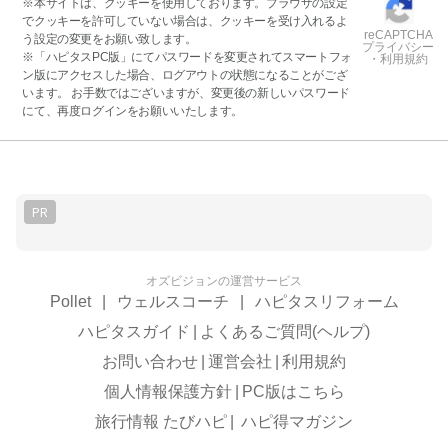
※本サイトは、クッキーを使用しております。ブラウザの設定
でクッキーを許可していない場合は、クッキーを受け入れるよ
reCAPTCHA
う設定の変更をお願い致します。
プライバシー
※「ハピタスPC版」にてパスワードを変更されてスマートフォ
・利用規約
ン版にアクセスした場合、ログアウトの状態になることがござ
います。 お手数ではございますが、変更後の新しいパスワード
にて、再度ログインをお願いいたします。
PR
オズビジョンの運営サービス
Pollet
|
ウェルスコーチ
|
ハピタスリフォーム
ハピタスガイド
|
よくあるご質問(ヘルプ)
お問い合わせ
|
運営会社
|
利用規約
個人情報保護方針
|
PC版はこちら
旅行情報 たびハピ
|
ハピ得マガジン