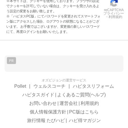
※本サイトは、クッキーを使用しております。ブラウザの設定
でクッキーを許可していない場合は、クッキーを受け入れるよ
reCAPTCHA
う設定の変更をお願い致します。
プライバシー
※「ハピタスPC版」にてパスワードを変更されてスマートフォ
・利用規約
ン版にアクセスした場合、ログアウトの状態になることがござ
います。 お手数ではございますが、変更後の新しいパスワード
にて、再度ログインをお願いいたします。
PR
オズビジョンの運営サービス
Pollet
|
ウェルスコーチ
|
ハピタスリフォーム
ハピタスガイド
|
よくあるご質問(ヘルプ)
お問い合わせ
|
運営会社
|
利用規約
個人情報保護方針
|
PC版はこちら
旅行情報 たびハピ
|
ハピ得マガジン