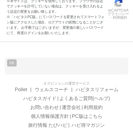
※本サイトは、クッキーを使用しております。ブラウザの設定
でクッキーを許可していない場合は、クッキーを受け入れるよ
reCAPTCHA
う設定の変更をお願い致します。
プライバシー
※「ハピタスPC版」にてパスワードを変更されてスマートフォ
・利用規約
ン版にアクセスした場合、ログアウトの状態になることがござ
います。 お手数ではございますが、変更後の新しいパスワード
にて、再度ログインをお願いいたします。
PR
オズビジョンの運営サービス
Pollet
|
ウェルスコーチ
|
ハピタスリフォーム
ハピタスガイド
|
よくあるご質問(ヘルプ)
お問い合わせ
|
運営会社
|
利用規約
個人情報保護方針
|
PC版はこちら
旅行情報 たびハピ
|
ハピ得マガジン