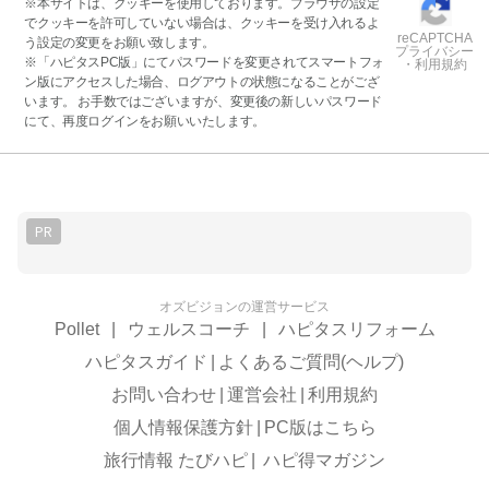
※本サイトは、クッキーを使用しております。ブラウザの設定
でクッキーを許可していない場合は、クッキーを受け入れるよ
reCAPTCHA
う設定の変更をお願い致します。
プライバシー
※「ハピタスPC版」にてパスワードを変更されてスマートフォ
・利用規約
ン版にアクセスした場合、ログアウトの状態になることがござ
います。 お手数ではございますが、変更後の新しいパスワード
にて、再度ログインをお願いいたします。
PR
オズビジョンの運営サービス
Pollet
|
ウェルスコーチ
|
ハピタスリフォーム
ハピタスガイド
|
よくあるご質問(ヘルプ)
お問い合わせ
|
運営会社
|
利用規約
個人情報保護方針
|
PC版はこちら
旅行情報 たびハピ
|
ハピ得マガジン