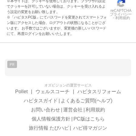
※本サイトは、クッキーを使用しております。ブラウザの設定
でクッキーを許可していない場合は、クッキーを受け入れるよ
reCAPTCHA
う設定の変更をお願い致します。
プライバシー
※「ハピタスPC版」にてパスワードを変更されてスマートフォ
・利用規約
ン版にアクセスした場合、ログアウトの状態になることがござ
います。 お手数ではございますが、変更後の新しいパスワード
にて、再度ログインをお願いいたします。
PR
オズビジョンの運営サービス
Pollet
|
ウェルスコーチ
|
ハピタスリフォーム
ハピタスガイド
|
よくあるご質問(ヘルプ)
お問い合わせ
|
運営会社
|
利用規約
個人情報保護方針
|
PC版はこちら
旅行情報 たびハピ
|
ハピ得マガジン