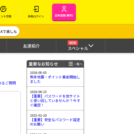
会員登録(無料)
イント交換
会員ログイン
MAで楽しも
NEW
友達紹介
スペシャル
重要なお知らせ
一覧へ
2026-08-03
熊本地震・ポイント募金開始し
ました
あるご質問
2026-06-23
【重要】パスワードを他サイト
と使い回していませんか？今す
ぐ確認！
2025-02-20
【重要】安全なパスワード設定
のお願い