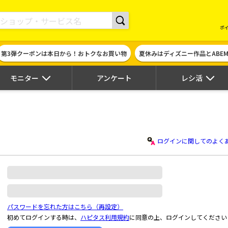
現金やギフト券に交換できるポイントサイト | ハピタス
ポ
第3弾クーポンは本日から！おトクなお買い物
夏休みはディズニー作品とABE
モニター
アンケート
レシ活
ログインに関してのよく
パスワードを忘れた方はこちら（再設定）
初めてログインする時は、
ハピタス利用規約
に同意の上、ログインしてください