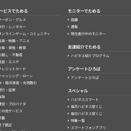
ービスでためる
モニターでためる
クーポン・グルメ
店舗
旅行・レンタカー
通販
オンラインゲーム・コミュニティ
現在進行中のモニター
音楽・映画・アニメ
友達紹介でためる
仕事・資格・教育
引越し・不動産
ハピタス紹介プログラム
美容・エステ
アンケートひろば
クレジットカード
キャッシング・ローン
アンケートひろば
FX・暗号資産・先物取引
銀行・証券
スペシャル
保険
ハピタススマート
通信・プロバイダ
毎月ハピタス宝くじ
その他サービス
毎日ハピタス宝くじ
新着
特集一覧
終了間近
スマートフォンアプリ