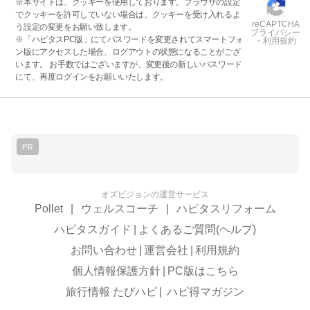
※本サイトは、クッキーを使用しております。ブラウザの設定
でクッキーを許可していない場合は、クッキーを受け入れるよ
reCAPTCHA
う設定の変更をお願い致します。
プライバシー
※「ハピタスPC版」にてパスワードを変更されてスマートフォ
・利用規約
ン版にアクセスした場合、ログアウトの状態になることがござ
います。 お手数ではございますが、変更後の新しいパスワード
にて、再度ログインをお願いいたします。
PR
オズビジョンの運営サービス
Pollet
|
ウェルスコーチ
|
ハピタスリフォーム
ハピタスガイド
|
よくあるご質問(ヘルプ)
お問い合わせ
|
運営会社
|
利用規約
個人情報保護方針
|
PC版はこちら
旅行情報 たびハピ
|
ハピ得マガジン