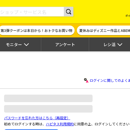
現金やギフト券に交換できるポイントサイト | ハピタス
ポ
第3弾クーポンは本日から！おトクなお買い物
夏休みはディズニー作品とABE
モニター
アンケート
レシ活
ログインに関してのよく
パスワードを忘れた方はこちら（再設定）
初めてログインする時は、
ハピタス利用規約
に同意の上、ログインしてください