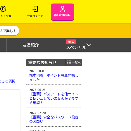
会員登録(無料)
イント交換
会員ログイン
MAで楽しも
NEW
友達紹介
スペシャル
重要なお知らせ
一覧へ
2026-08-03
熊本地震・ポイント募金開始し
ました
あるご質問
2026-06-23
【重要】パスワードを他サイト
と使い回していませんか？今す
ぐ確認！
2025-02-20
【重要】安全なパスワード設定
のお願い