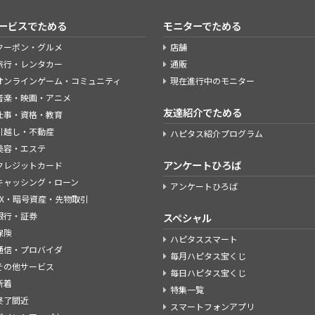
ービスでためる
モニターでためる
クーポン・グルメ
店舗
旅行・レンタカー
通販
オンラインゲーム・コミュニティ
現在進行中のモニター
音楽・映画・アニメ
友達紹介でためる
仕事・資格・教育
引越し・不動産
ハピタス紹介プログラム
美容・エステ
アンケートひろば
クレジットカード
キャッシング・ローン
アンケートひろば
FX・暗号資産・先物取引
銀行・証券
スペシャル
保険
ハピタススマート
通信・プロバイダ
毎月ハピタス宝くじ
その他サービス
毎日ハピタス宝くじ
新着
特集一覧
終了間近
スマートフォンアプリ