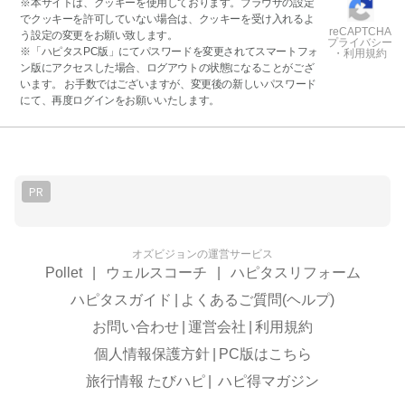
※本サイトは、クッキーを使用しております。ブラウザの設定
でクッキーを許可していない場合は、クッキーを受け入れるよ
reCAPTCHA
う設定の変更をお願い致します。
プライバシー
※「ハピタスPC版」にてパスワードを変更されてスマートフォ
・利用規約
ン版にアクセスした場合、ログアウトの状態になることがござ
います。 お手数ではございますが、変更後の新しいパスワード
にて、再度ログインをお願いいたします。
PR
オズビジョンの運営サービス
Pollet
|
ウェルスコーチ
|
ハピタスリフォーム
ハピタスガイド
|
よくあるご質問(ヘルプ)
お問い合わせ
|
運営会社
|
利用規約
個人情報保護方針
|
PC版はこちら
旅行情報 たびハピ
|
ハピ得マガジン