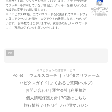
※本サイトは、クッキーを使用しております。ブラウザの設定
でクッキーを許可していない場合は、クッキーを受け入れるよ
reCAPTCHA
う設定の変更をお願い致します。
プライバシー
※「ハピタスPC版」にてパスワードを変更されてスマートフォ
・利用規約
ン版にアクセスした場合、ログアウトの状態になることがござ
います。 お手数ではございますが、変更後の新しいパスワード
にて、再度ログインをお願いいたします。
PR
オズビジョンの運営サービス
Pollet
|
ウェルスコーチ
|
ハピタスリフォーム
ハピタスガイド
|
よくあるご質問(ヘルプ)
お問い合わせ
|
運営会社
|
利用規約
個人情報保護方針
|
PC版はこちら
旅行情報 たびハピ
|
ハピ得マガジン