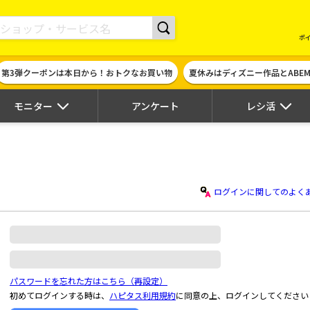
現金やギフト券に交換できるポイントサイト | ハピタス
ポ
第3弾クーポンは本日から！おトクなお買い物
夏休みはディズニー作品とABE
モニター
アンケート
レシ活
ログインに関してのよく
パスワードを忘れた方はこちら（再設定）
初めてログインする時は、
ハピタス利用規約
に同意の上、ログインしてください