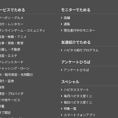
ービスでためる
モニターでためる
クーポン・グルメ
店舗
旅行・レンタカー
通販
オンラインゲーム・コミュニティ
現在進行中のモニター
音楽・映画・アニメ
友達紹介でためる
仕事・資格・教育
引越し・不動産
ハピタス紹介プログラム
美容・エステ
アンケートひろば
クレジットカード
キャッシング・ローン
アンケートひろば
FX・暗号資産・先物取引
銀行・証券
スペシャル
保険
ハピタススマート
通信・プロバイダ
毎月ハピタス宝くじ
その他サービス
毎日ハピタス宝くじ
新着
特集一覧
終了間近
スマートフォンアプリ