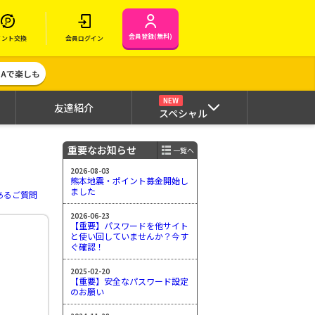
会員登録(無料)
イント交換
会員ログイン
MAで楽しも
NEW
友達紹介
スペシャル
重要なお知らせ
一覧へ
2026-08-03
熊本地震・ポイント募金開始し
ました
あるご質問
2026-06-23
【重要】パスワードを他サイト
と使い回していませんか？今す
ぐ確認！
2025-02-20
【重要】安全なパスワード設定
のお願い