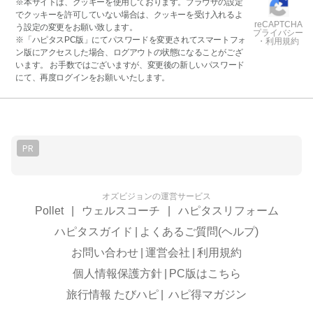
※本サイトは、クッキーを使用しております。ブラウザの設定
でクッキーを許可していない場合は、クッキーを受け入れるよ
reCAPTCHA
う設定の変更をお願い致します。
プライバシー
※「ハピタスPC版」にてパスワードを変更されてスマートフォ
・利用規約
ン版にアクセスした場合、ログアウトの状態になることがござ
います。 お手数ではございますが、変更後の新しいパスワード
にて、再度ログインをお願いいたします。
PR
オズビジョンの運営サービス
Pollet
|
ウェルスコーチ
|
ハピタスリフォーム
ハピタスガイド
|
よくあるご質問(ヘルプ)
お問い合わせ
|
運営会社
|
利用規約
個人情報保護方針
|
PC版はこちら
旅行情報 たびハピ
|
ハピ得マガジン