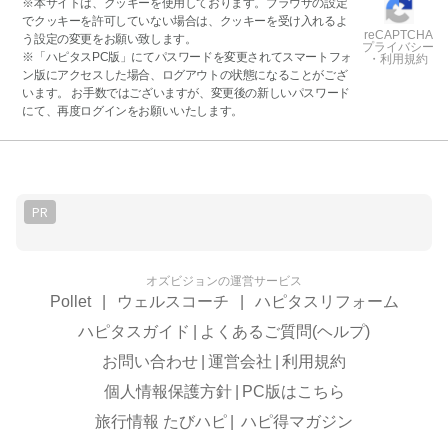
※本サイトは、クッキーを使用しております。ブラウザの設定
でクッキーを許可していない場合は、クッキーを受け入れるよ
reCAPTCHA
う設定の変更をお願い致します。
プライバシー
※「ハピタスPC版」にてパスワードを変更されてスマートフォ
・利用規約
ン版にアクセスした場合、ログアウトの状態になることがござ
います。 お手数ではございますが、変更後の新しいパスワード
にて、再度ログインをお願いいたします。
PR
オズビジョンの運営サービス
Pollet
|
ウェルスコーチ
|
ハピタスリフォーム
ハピタスガイド
|
よくあるご質問(ヘルプ)
お問い合わせ
|
運営会社
|
利用規約
個人情報保護方針
|
PC版はこちら
旅行情報 たびハピ
|
ハピ得マガジン