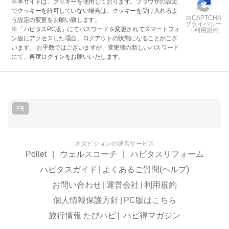
※本サイトは、クッキーを使用しております。ブラウザの設定
でクッキーを許可していない場合は、クッキーを受け入れるよ
reCAPTCHA
う設定の変更をお願い致します。
プライバシー
※「ハピタスPC版」にてパスワードを変更されてスマートフォ
・利用規約
ン版にアクセスした場合、ログアウトの状態になることがござ
います。 お手数ではございますが、変更後の新しいパスワード
にて、再度ログインをお願いいたします。
PR
オズビジョンの運営サービス
Pollet
|
ウェルスコーチ
|
ハピタスリフォーム
ハピタスガイド
|
よくあるご質問(ヘルプ)
お問い合わせ
|
運営会社
|
利用規約
個人情報保護方針
|
PC版はこちら
旅行情報 たびハピ
|
ハピ得マガジン