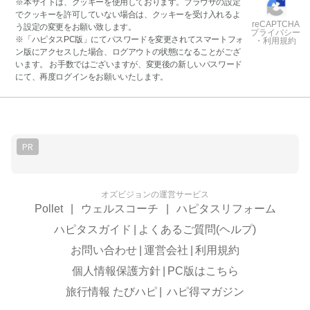
※本サイトは、クッキーを使用しております。ブラウザの設定
でクッキーを許可していない場合は、クッキーを受け入れるよ
reCAPTCHA
う設定の変更をお願い致します。
プライバシー
※「ハピタスPC版」にてパスワードを変更されてスマートフォ
・利用規約
ン版にアクセスした場合、ログアウトの状態になることがござ
います。 お手数ではございますが、変更後の新しいパスワード
にて、再度ログインをお願いいたします。
PR
オズビジョンの運営サービス
Pollet
|
ウェルスコーチ
|
ハピタスリフォーム
ハピタスガイド
|
よくあるご質問(ヘルプ)
お問い合わせ
|
運営会社
|
利用規約
個人情報保護方針
|
PC版はこちら
旅行情報 たびハピ
|
ハピ得マガジン