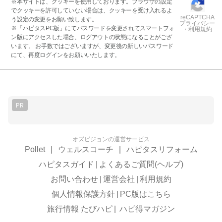
※本サイトは、クッキーを使用しております。ブラウザの設定
でクッキーを許可していない場合は、クッキーを受け入れるよ
reCAPTCHA
う設定の変更をお願い致します。
プライバシー
※「ハピタスPC版」にてパスワードを変更されてスマートフォ
・利用規約
ン版にアクセスした場合、ログアウトの状態になることがござ
います。 お手数ではございますが、変更後の新しいパスワード
にて、再度ログインをお願いいたします。
PR
オズビジョンの運営サービス
Pollet
|
ウェルスコーチ
|
ハピタスリフォーム
ハピタスガイド
|
よくあるご質問(ヘルプ)
お問い合わせ
|
運営会社
|
利用規約
個人情報保護方針
|
PC版はこちら
旅行情報 たびハピ
|
ハピ得マガジン