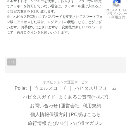
※本サイトは、クッキーを使用しております。ブラウザの設定
でクッキーを許可していない場合は、クッキーを受け入れるよ
reCAPTCHA
う設定の変更をお願い致します。
プライバシー
※「ハピタスPC版」にてパスワードを変更されてスマートフォ
・利用規約
ン版にアクセスした場合、ログアウトの状態になることがござ
います。 お手数ではございますが、変更後の新しいパスワード
にて、再度ログインをお願いいたします。
PR
オズビジョンの運営サービス
Pollet
|
ウェルスコーチ
|
ハピタスリフォーム
ハピタスガイド
|
よくあるご質問(ヘルプ)
お問い合わせ
|
運営会社
|
利用規約
個人情報保護方針
|
PC版はこちら
旅行情報 たびハピ
|
ハピ得マガジン