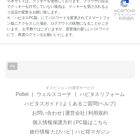
※本サイトは、クッキーを使用しております。ブラウザの設定
でクッキーを許可していない場合は、クッキーを受け入れるよ
reCAPTCHA
う設定の変更をお願い致します。
プライバシー
※「ハピタスPC版」にてパスワードを変更されてスマートフォ
・利用規約
ン版にアクセスした場合、ログアウトの状態になることがござ
います。 お手数ではございますが、変更後の新しいパスワード
にて、再度ログインをお願いいたします。
PR
オズビジョンの運営サービス
Pollet
|
ウェルスコーチ
|
ハピタスリフォーム
ハピタスガイド
|
よくあるご質問(ヘルプ)
お問い合わせ
|
運営会社
|
利用規約
個人情報保護方針
|
PC版はこちら
旅行情報 たびハピ
|
ハピ得マガジン